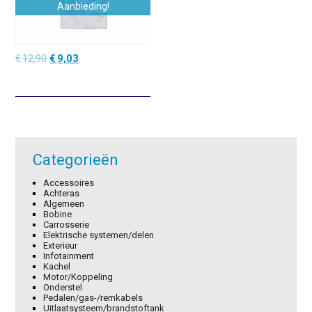
Aanbieding!
Oorspronkelijke
Huidige
€
12,90
€
9,03
prijs
prijs
was:
is:
€12,90.
€9,03.
Categorieën
Accessoires
Achteras
Algemeen
Bobine
Carrosserie
Elektrische systemen/delen
Exterieur
Infotainment
Kachel
Motor/Koppeling
Onderstel
Pedalen/gas-/remkabels
Uitlaatsysteem/brandstoftank