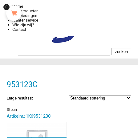
Home
0
Alle producten
Aanbiedingen
Klantenservice
Wie zijn wij?
Contact
953123C
Enige resultaat
Steun
Artikelnr.: 1K6953123C