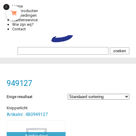
Home
0
Alle producten
Aanbiedingen
Klantenservice
Wie zijn wij?
Contact
949127
Enige resultaat
Knipperlicht
Artikelnr.: 4B0949127