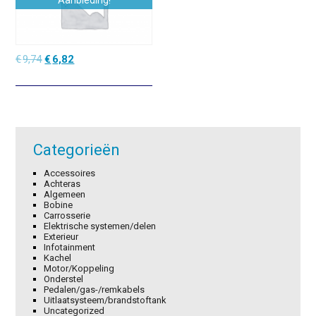
Aanbieding!
Oorspronkelijke
Huidige
€
9,74
€
6,82
prijs
prijs
was:
is:
€9,74.
€6,82.
Categorieën
Accessoires
Achteras
Algemeen
Bobine
Carrosserie
Elektrische systemen/delen
Exterieur
Infotainment
Kachel
Motor/Koppeling
Onderstel
Pedalen/gas-/remkabels
Uitlaatsysteem/brandstoftank
Uncategorized