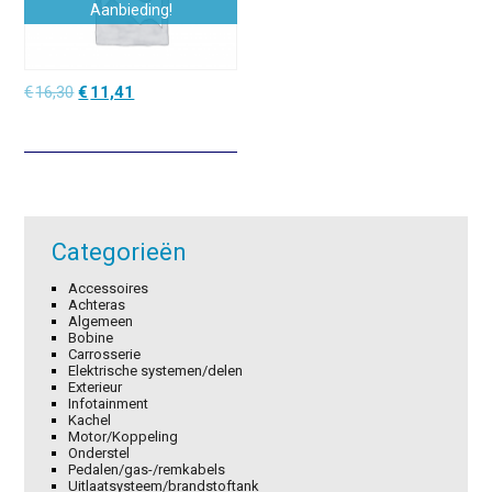
Aanbieding!
Oorspronkelijke
Huidige
€
16,30
€
11,41
prijs
prijs
was:
is:
€16,30.
€11,41.
Categorieën
Accessoires
Achteras
Algemeen
Bobine
Carrosserie
Elektrische systemen/delen
Exterieur
Infotainment
Kachel
Motor/Koppeling
Onderstel
Pedalen/gas-/remkabels
Uitlaatsysteem/brandstoftank