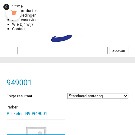
Home
0
Alle producten
Aanbiedingen
Klantenservice
Wie zijn wij?
Contact
949001
Enige resultaat
Parker
Artikelnr.: N90949001