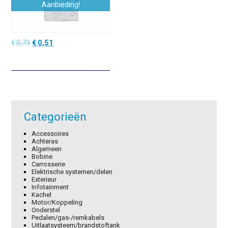
Aanbieding!
Oorspronkelijke
Huidige
€
0,73
€
0,51
prijs
prijs
was:
is:
€0,73.
€0,51.
Categorieën
Accessoires
Achteras
Algemeen
Bobine
Carrosserie
Elektrische systemen/delen
Exterieur
Infotainment
Kachel
Motor/Koppeling
Onderstel
Pedalen/gas-/remkabels
Uitlaatsysteem/brandstoftank