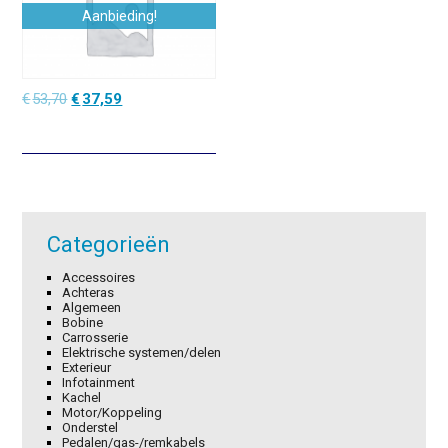
Aanbieding!
Oorspronkelijke
Huidige
€
53,70
€
37,59
prijs
prijs
was:
is:
€53,70.
€37,59.
Categorieën
Accessoires
Achteras
Algemeen
Bobine
Carrosserie
Elektrische systemen/delen
Exterieur
Infotainment
Kachel
Motor/Koppeling
Onderstel
Pedalen/gas-/remkabels