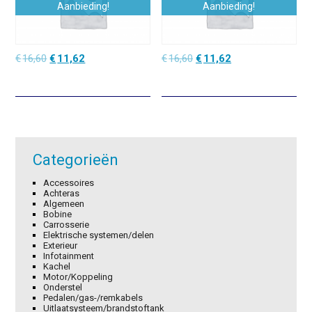
Aanbieding!
Aanbieding!
Oorspronkelijke
Huidige
Oorspronkelijke
Huidige
€
16,60
€
11,62
€
16,60
€
11,62
prijs
prijs
prijs
prijs
was:
is:
was:
is:
€16,60.
€11,62.
€16,60.
€11,62.
Categorieën
Accessoires
Achteras
Algemeen
Bobine
Carrosserie
Elektrische systemen/delen
Exterieur
Infotainment
Kachel
Motor/Koppeling
Onderstel
Pedalen/gas-/remkabels
Uitlaatsysteem/brandstoftank