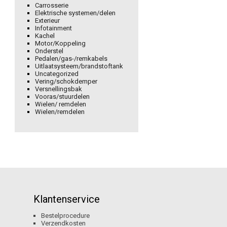
Carrosserie
Elektrische systemen/delen
Exterieur
Infotainment
Kachel
Motor/Koppeling
Onderstel
Pedalen/gas-/remkabels
Uitlaatsysteem/brandstoftank
Uncategorized
Vering/schokdemper
Versnellingsbak
Vooras/stuurdelen
Wielen/ remdelen
Wielen/remdelen
Klantenservice
Bestelprocedure
Verzendkosten