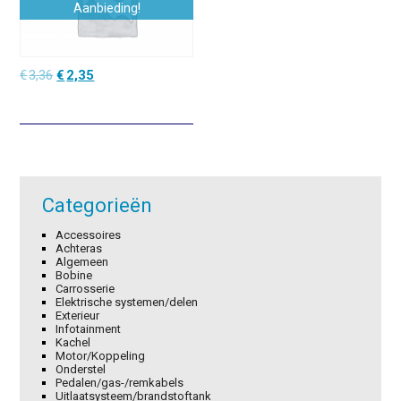
Aanbieding!
Oorspronkelijke
Huidige
€
3,36
€
2,35
prijs
prijs
was:
is:
€3,36.
€2,35.
Categorieën
Accessoires
Achteras
Algemeen
Bobine
Carrosserie
Elektrische systemen/delen
Exterieur
Infotainment
Kachel
Motor/Koppeling
Onderstel
Pedalen/gas-/remkabels
Uitlaatsysteem/brandstoftank