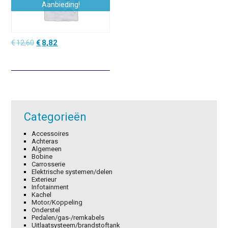
Aanbieding!
Oorspronkelijke
Huidige
€
12,60
€
8,82
prijs
prijs
was:
is:
€12,60.
€8,82.
Categorieën
Accessoires
Achteras
Algemeen
Bobine
Carrosserie
Elektrische systemen/delen
Exterieur
Infotainment
Kachel
Motor/Koppeling
Onderstel
Pedalen/gas-/remkabels
Uitlaatsysteem/brandstoftank