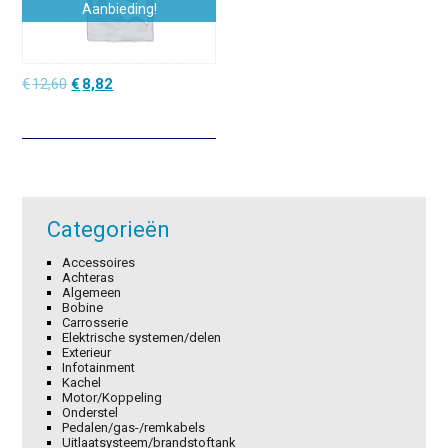
Aanbieding!
Oorspronkelijke
Huidige
€
12,60
€
8,82
prijs
prijs
was:
is:
€12,60.
€8,82.
Categorieën
Accessoires
Achteras
Algemeen
Bobine
Carrosserie
Elektrische systemen/delen
Exterieur
Infotainment
Kachel
Motor/Koppeling
Onderstel
Pedalen/gas-/remkabels
Uitlaatsysteem/brandstoftank