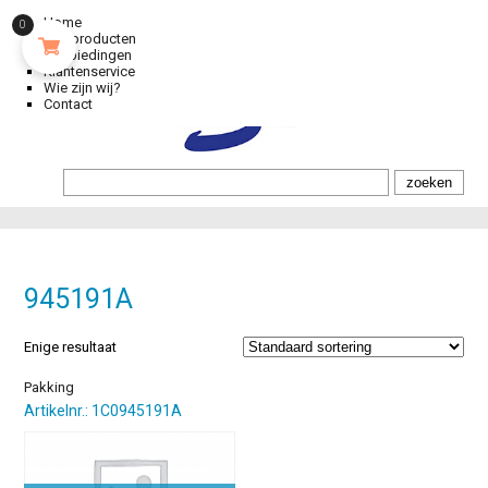
Home
0
Alle producten
Aanbiedingen
Klantenservice
Wie zijn wij?
Contact
945191A
Enige resultaat
Pakking
Artikelnr.: 1C0945191A