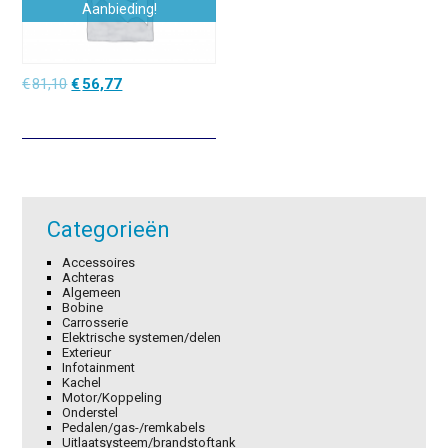
Aanbieding!
Oorspronkelijke
Huidige
€
81,10
€
56,77
prijs
prijs
was:
is:
€81,10.
€56,77.
Categorieën
Accessoires
Achteras
Algemeen
Bobine
Carrosserie
Elektrische systemen/delen
Exterieur
Infotainment
Kachel
Motor/Koppeling
Onderstel
Pedalen/gas-/remkabels
Uitlaatsysteem/brandstoftank