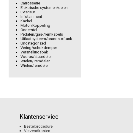
Carrosserie
Elektrische systemen/delen
Exterieur
Infotainment
Kachel
Motor/Koppeling
Onderstel
Pedalen/gas-/remkabels
Uitlaatsysteem/brandstoftank
Uncategorized
Vering/schokdemper
Versnellingsbak
Vooras/stuurdelen
Wielen/ remdelen
Wielen/remdelen
Klantenservice
Bestelprocedure
Verzendkosten