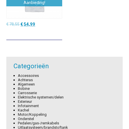
Aanbieding!
Oorspronkelijke
Huidige
€
78,55
€
54,99
prijs
prijs
was:
is:
€78,55.
€54,99.
Categorieën
Accessoires
Achteras
Algemeen
Bobine
Carrosserie
Elektrische systemen/delen
Exterieur
Infotainment
Kachel
Motor/Koppeling
Onderstel
Pedalen/gas-/remkabels
Uitlaatsysteem/brandstoftank