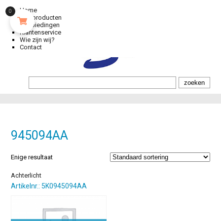
Home
0
Alle producten
Aanbiedingen
Klantenservice
Wie zijn wij?
Contact
945094AA
Enige resultaat
Achterlicht
Artikelnr.: 5K0945094AA