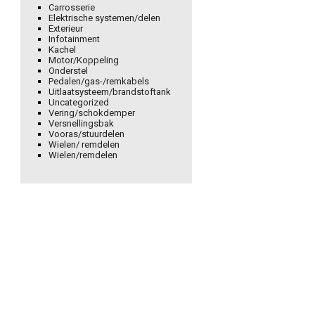
Carrosserie
Elektrische systemen/delen
Exterieur
Infotainment
Kachel
Motor/Koppeling
Onderstel
Pedalen/gas-/remkabels
Uitlaatsysteem/brandstoftank
Uncategorized
Vering/schokdemper
Versnellingsbak
Vooras/stuurdelen
Wielen/ remdelen
Wielen/remdelen