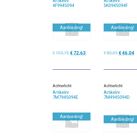
Artikelnr.:
Artikelnr.:
4F9945094
5K0945094F
Aanbieding!
Aanbieding!
Oorspronkelijke
Huidige
Oorspronk
H
€
103,75
€
72,63
€
80,05
€
46,04
prijs
prijs
prijs
p
was:
is:
was:
is
€103,75.
€72,63.
€80,05.
€
Achterlicht
Achterlicht
Artikelnr.:
Artikelnr.:
7M7945094E
7M4945094D
Aanbieding!
Aanbieding!