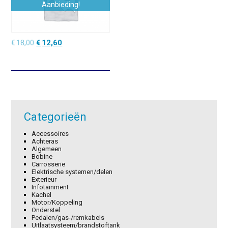
Aanbieding!
Oorspronkelijke
Huidige
€
18,00
€
12,60
prijs
prijs
was:
is:
€18,00.
€12,60.
Categorieën
Accessoires
Achteras
Algemeen
Bobine
Carrosserie
Elektrische systemen/delen
Exterieur
Infotainment
Kachel
Motor/Koppeling
Onderstel
Pedalen/gas-/remkabels
Uitlaatsysteem/brandstoftank