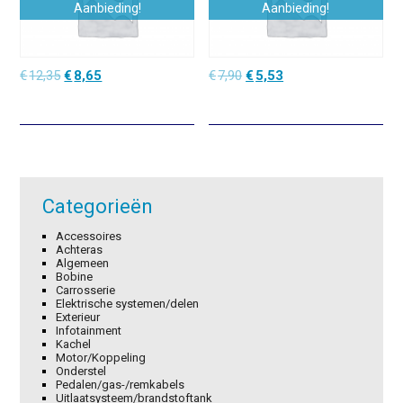
Aanbieding!
Aanbieding!
Oorspronkelijke
Huidige
Oorspronkelijke
Huidige
€
12,35
€
8,65
€
7,90
€
5,53
prijs
prijs
prijs
prijs
was:
is:
was:
is:
€12,35.
€8,65.
€7,90.
€5,53.
Categorieën
Accessoires
Achteras
Algemeen
Bobine
Carrosserie
Elektrische systemen/delen
Exterieur
Infotainment
Kachel
Motor/Koppeling
Onderstel
Pedalen/gas-/remkabels
Uitlaatsysteem/brandstoftank