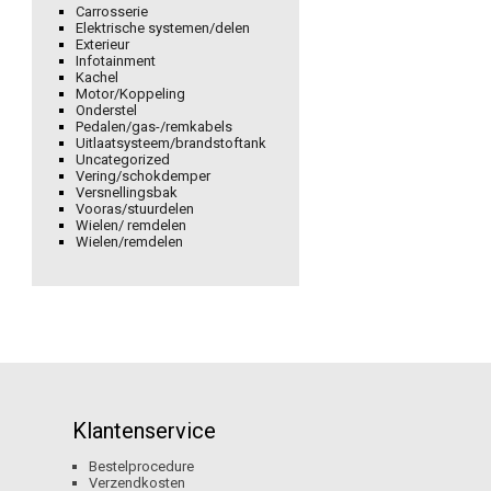
Carrosserie
Elektrische systemen/delen
Exterieur
Infotainment
Kachel
Motor/Koppeling
Onderstel
Pedalen/gas-/remkabels
Uitlaatsysteem/brandstoftank
Uncategorized
Vering/schokdemper
Versnellingsbak
Vooras/stuurdelen
Wielen/ remdelen
Wielen/remdelen
Klantenservice
Bestelprocedure
Verzendkosten