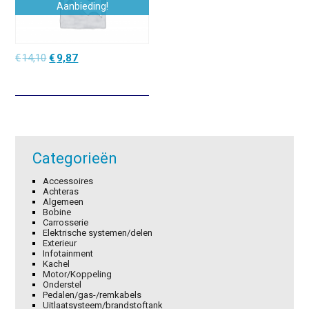
Aanbieding!
Oorspronkelijke
Huidige
€
14,10
€
9,87
prijs
prijs
was:
is:
€14,10.
€9,87.
Categorieën
Accessoires
Achteras
Algemeen
Bobine
Carrosserie
Elektrische systemen/delen
Exterieur
Infotainment
Kachel
Motor/Koppeling
Onderstel
Pedalen/gas-/remkabels
Uitlaatsysteem/brandstoftank