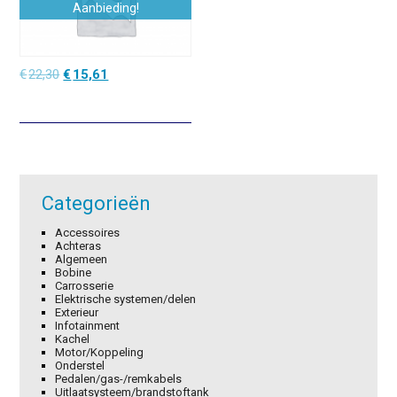
Aanbieding!
Oorspronkelijke
Huidige
€
22,30
€
15,61
prijs
prijs
was:
is:
€22,30.
€15,61.
Categorieën
Accessoires
Achteras
Algemeen
Bobine
Carrosserie
Elektrische systemen/delen
Exterieur
Infotainment
Kachel
Motor/Koppeling
Onderstel
Pedalen/gas-/remkabels
Uitlaatsysteem/brandstoftank