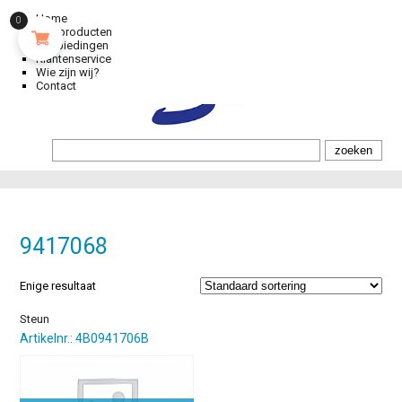
Home
0
Alle producten
Aanbiedingen
Klantenservice
Wie zijn wij?
Contact
9417068
Enige resultaat
Steun
Artikelnr.: 4B0941706B