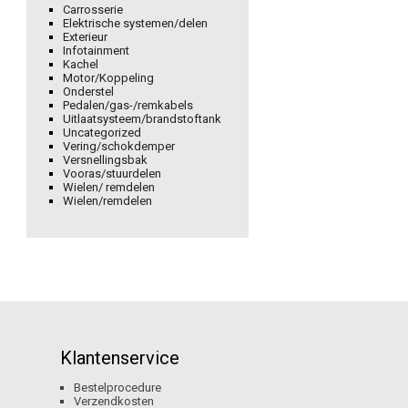
Carrosserie
Elektrische systemen/delen
Exterieur
Infotainment
Kachel
Motor/Koppeling
Onderstel
Pedalen/gas-/remkabels
Uitlaatsysteem/brandstoftank
Uncategorized
Vering/schokdemper
Versnellingsbak
Vooras/stuurdelen
Wielen/ remdelen
Wielen/remdelen
Klantenservice
Bestelprocedure
Verzendkosten