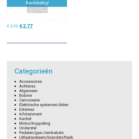
Aanbieding!
Oorspronkelijke
Huidige
€
3,96
€
2,77
prijs
prijs
was:
is:
€3,96.
€2,77.
Categorieën
Accessoires
Achteras
Algemeen
Bobine
Carrosserie
Elektrische systemen/delen
Exterieur
Infotainment
Kachel
Motor/Koppeling
Onderstel
Pedalen/gas-/remkabels
Uitlaatsysteem/brandstoftank