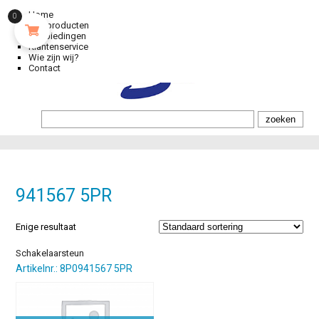
Home
0
Alle producten
Aanbiedingen
Klantenservice
Wie zijn wij?
Contact
941567 5PR
Enige resultaat
Schakelaarsteun
Artikelnr.: 8P0941567 5PR