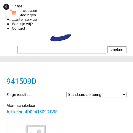
Home
0
Alle producten
Aanbiedingen
Klantenservice
Wie zijn wij?
Contact
941509D
Enige resultaat
Alarmschakelaar
Artikelnr.: 4D0941509D B98