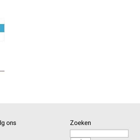
elijke
uidige
rijs
:
10,78.
lg ons
Zoeken