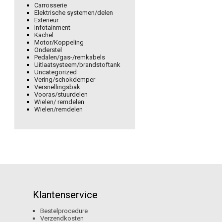
Carrosserie
Elektrische systemen/delen
Exterieur
Infotainment
Kachel
Motor/Koppeling
Onderstel
Pedalen/gas-/remkabels
Uitlaatsysteem/brandstoftank
Uncategorized
Vering/schokdemper
Versnellingsbak
Vooras/stuurdelen
Wielen/ remdelen
Wielen/remdelen
Klantenservice
Bestelprocedure
Verzendkosten