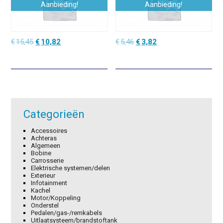
Aanbieding!
Aanbieding!
Oorspronkelijke
Huidige
Oorspronkelijke
Huidige
€
15,45
€
10,82
€
5,46
€
3,82
prijs
prijs
prijs
prijs
was:
is:
was:
is:
€15,45.
€10,82.
€5,46.
€3,82.
Categorieën
Accessoires
Achteras
Algemeen
Bobine
Carrosserie
Elektrische systemen/delen
Exterieur
Infotainment
Kachel
Motor/Koppeling
Onderstel
Pedalen/gas-/remkabels
Uitlaatsysteem/brandstoftank