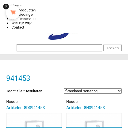
Home
0
Alle producten
Aanbiedingen
Klantenservice
Wie zijn wij?
Contact
941453
Toont alle 2 resultaten
Houder
Houder
Artikelnr.: 8D0941453
Artikelnr.: 8N0941453