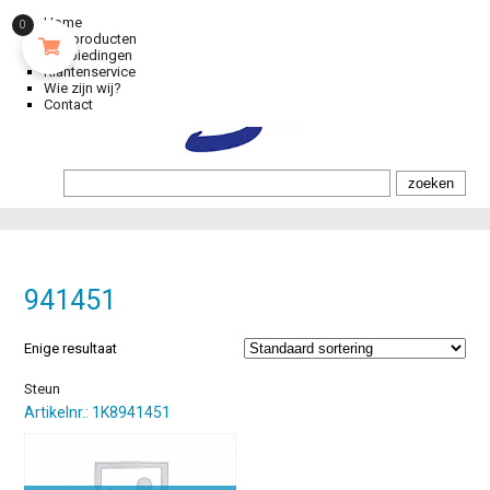
Home
0
Alle producten
Aanbiedingen
Klantenservice
Wie zijn wij?
Contact
941451
Enige resultaat
Steun
Artikelnr.: 1K8941451