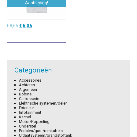
Aanbieding!
Oorspronkelijke
Huidige
€
8,66
€
6,06
prijs
prijs
was:
is:
€8,66.
€6,06.
Categorieën
Accessoires
Achteras
Algemeen
Bobine
Carrosserie
Elektrische systemen/delen
Exterieur
Infotainment
Kachel
Motor/Koppeling
Onderstel
Pedalen/gas-/remkabels
Uitlaatsysteem/brandstoftank