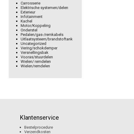
Carrosserie
Elektrische systemen/delen
Exterieur
Infotainment
Kachel
Motor/Koppeling
Onderstel
Pedalen/gas-/remkabels
Uitlaatsysteem/brandstoftank
Uncategorized
Vering/schokdemper
Versnellingsbak
Vooras/stuurdelen
Wielen/ remdelen
Wielen/remdelen
Klantenservice
Bestelprocedure
Verzendkosten