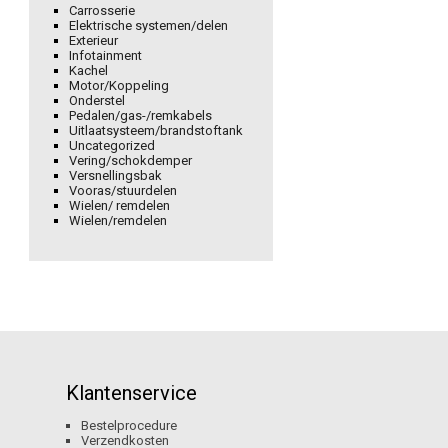
Carrosserie
Elektrische systemen/delen
Exterieur
Infotainment
Kachel
Motor/Koppeling
Onderstel
Pedalen/gas-/remkabels
Uitlaatsysteem/brandstoftank
Uncategorized
Vering/schokdemper
Versnellingsbak
Vooras/stuurdelen
Wielen/ remdelen
Wielen/remdelen
Klantenservice
Bestelprocedure
Verzendkosten