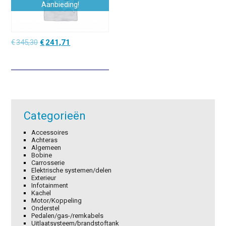
Aanbieding!
Oorspronkelijke
Huidige
€
345,30
€
241,71
prijs
prijs
was:
is:
€345,30.
€241,71.
Categorieën
Accessoires
Achteras
Algemeen
Bobine
Carrosserie
Elektrische systemen/delen
Exterieur
Infotainment
Kachel
Motor/Koppeling
Onderstel
Pedalen/gas-/remkabels
Uitlaatsysteem/brandstoftank