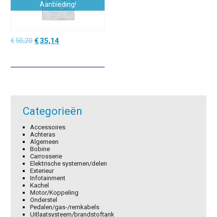
Aanbieding!
Oorspronkelijke
Huidige
€
50,20
€
35,14
prijs
prijs
was:
is:
€50,20.
€35,14.
Categorieën
Accessoires
Achteras
Algemeen
Bobine
Carrosserie
Elektrische systemen/delen
Exterieur
Infotainment
Kachel
Motor/Koppeling
Onderstel
Pedalen/gas-/remkabels
Uitlaatsysteem/brandstoftank