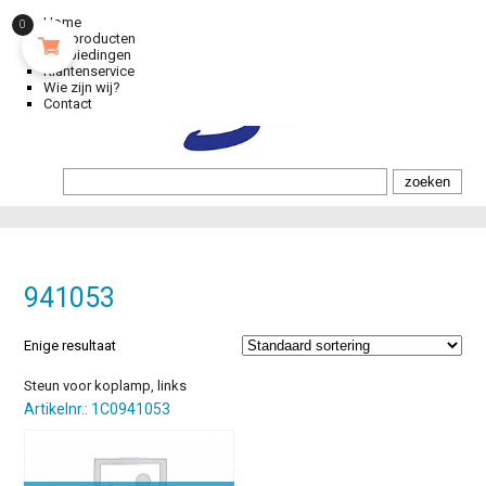
Home
0
Alle producten
Aanbiedingen
Klantenservice
Wie zijn wij?
Contact
941053
Enige resultaat
Steun voor koplamp, links
Artikelnr.: 1C0941053