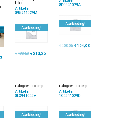
Artikelnr.:
links
8D0941029A
p
Artikelnr.:
895941029M
Aanbieding!
Aanbieding!
Oorspronkelijke
Huidige
€
208,05
€
104,03
prijs
prijs
Oorspronkelijke
Huidige
€
420,50
€
210,25
was:
is:
nkelijke
Huidige
3
prijs
prijs
€208,05.
€104,03.
prijs
was:
is:
is:
€420,50.
€210,25.
.
€245,23.
Halogeenkoplamp
Halogeenkoplamp
Artikelnr.:
Artikelnr.:
8L0941029A
1C2941029D
Aanbieding!
Aanbieding!