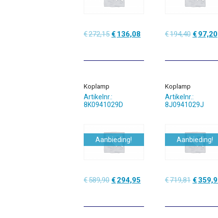
Oorspronkelijke
Huidige
Oorspro
€
272,15
€
136,08
€
194,40
€
97,20
prijs
prijs
prijs
was:
is:
was:
€272,15.
€136,08.
€194,40
Koplamp
Koplamp
Artikelnr.:
Artikelnr.:
8K0941029D
8J0941029J
Aanbieding!
Aanbieding!
Oorspronkelijke
Huidige
Oorspro
€
589,90
€
294,95
€
719,81
€
359,9
prijs
prijs
prijs
was:
is:
was:
€589,90.
€294,95.
€719,81