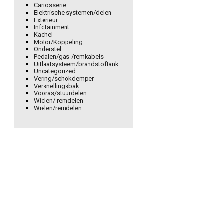
Carrosserie
Elektrische systemen/delen
Exterieur
Infotainment
Kachel
Motor/Koppeling
Onderstel
Pedalen/gas-/remkabels
Uitlaatsysteem/brandstoftank
Uncategorized
Vering/schokdemper
Versnellingsbak
Vooras/stuurdelen
Wielen/ remdelen
Wielen/remdelen