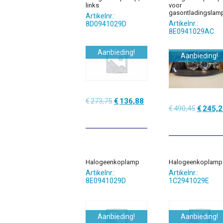
links
voor
gasontladingslam
Artikelnr.:
Artikelnr.:
8D0941029D
8E0941029AC
Aanbieding!
Aanbieding!
Oorspronkelijke
Huidige
€
273,75
€
136,88
Oorspro
€
490,45
€
245,2
prijs
prijs
prijs
was:
is:
was:
€273,75.
€136,88.
€490,45
Halogeenkoplamp
Halogeenkoplamp
Artikelnr.:
Artikelnr.:
8E0941029D
1C2941029E
Aanbieding!
Aanbieding!