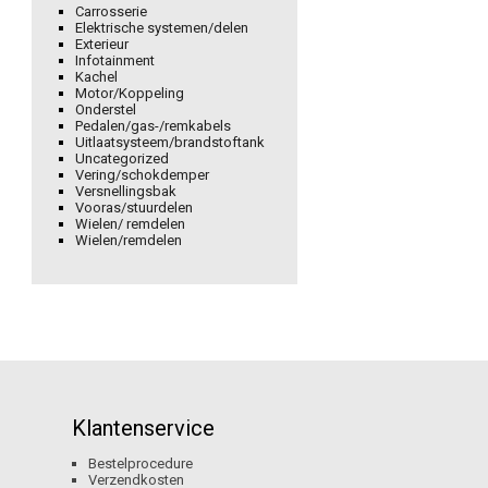
Carrosserie
Elektrische systemen/delen
Exterieur
Infotainment
Kachel
Motor/Koppeling
Onderstel
Pedalen/gas-/remkabels
Uitlaatsysteem/brandstoftank
Uncategorized
Vering/schokdemper
Versnellingsbak
Vooras/stuurdelen
Wielen/ remdelen
Wielen/remdelen
Klantenservice
Bestelprocedure
Verzendkosten