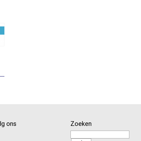
elijke
uidige
rijs
:
10,36.
lg ons
Zoeken