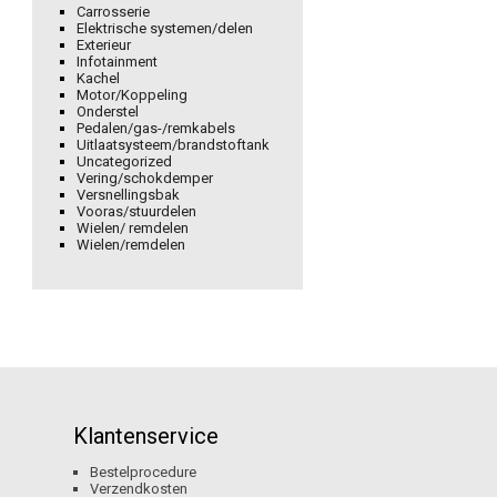
Carrosserie
Elektrische systemen/delen
Exterieur
Infotainment
Kachel
Motor/Koppeling
Onderstel
Pedalen/gas-/remkabels
Uitlaatsysteem/brandstoftank
Uncategorized
Vering/schokdemper
Versnellingsbak
Vooras/stuurdelen
Wielen/ remdelen
Wielen/remdelen
Klantenservice
Bestelprocedure
Verzendkosten