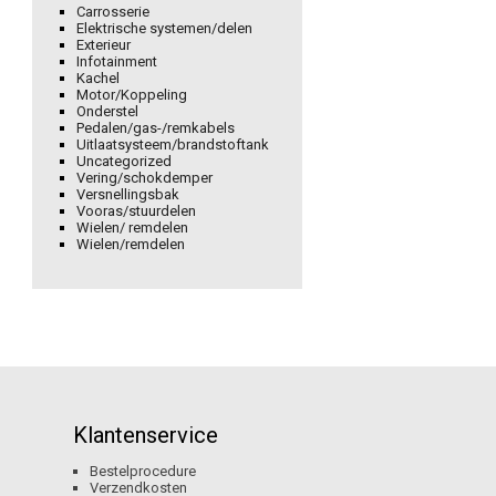
Carrosserie
Elektrische systemen/delen
Exterieur
Infotainment
Kachel
Motor/Koppeling
Onderstel
Pedalen/gas-/remkabels
Uitlaatsysteem/brandstoftank
Uncategorized
Vering/schokdemper
Versnellingsbak
Vooras/stuurdelen
Wielen/ remdelen
Wielen/remdelen
Klantenservice
Bestelprocedure
Verzendkosten