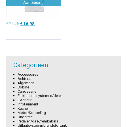
Aanbieding!
Oorspronkelijke
Huidige
€
24,25
€
16,98
prijs
prijs
was:
is:
€24,25.
€16,98.
Categorieën
Accessoires
Achteras
Algemeen
Bobine
Carrosserie
Elektrische systemen/delen
Exterieur
Infotainment
Kachel
Motor/Koppeling
Onderstel
Pedalen/gas-/remkabels
Uitlaatsysteem/brandstoftank