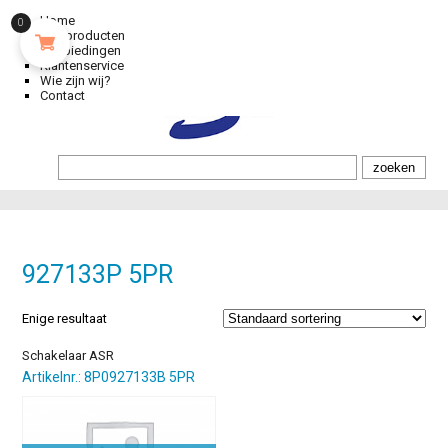
Home
0
Alle producten
Aanbiedingen
Klantenservice
Wie zijn wij?
Contact
927133P 5PR
Enige resultaat
Schakelaar ASR
Artikelnr.: 8P0927133B 5PR