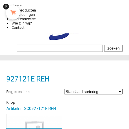
Home
0
Alle producten
Aanbiedingen
Klantenservice
Wie zijn wij?
Contact
927121E REH
Enige resultaat
Knop
Artikelnr.: 3C0927121E REH