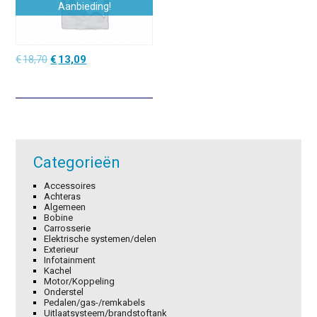
Aanbieding!
Oorspronkelijke
Huidige
€
18,70
€
13,09
prijs
prijs
was:
is:
€18,70.
€13,09.
Categorieën
Accessoires
Achteras
Algemeen
Bobine
Carrosserie
Elektrische systemen/delen
Exterieur
Infotainment
Kachel
Motor/Koppeling
Onderstel
Pedalen/gas-/remkabels
Uitlaatsysteem/brandstoftank