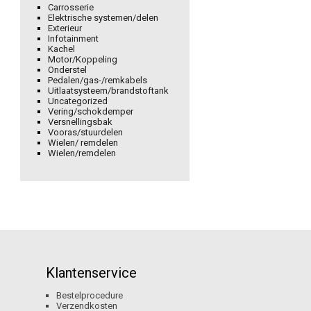
Carrosserie
Elektrische systemen/delen
Exterieur
Infotainment
Kachel
Motor/Koppeling
Onderstel
Pedalen/gas-/remkabels
Uitlaatsysteem/brandstoftank
Uncategorized
Vering/schokdemper
Versnellingsbak
Vooras/stuurdelen
Wielen/ remdelen
Wielen/remdelen
Klantenservice
Bestelprocedure
Verzendkosten