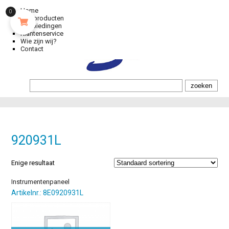
Home
0
Alle producten
Aanbiedingen
Klantenservice
Wie zijn wij?
Contact
920931L
Enige resultaat
Instrumentenpaneel
Artikelnr.: 8E0920931L