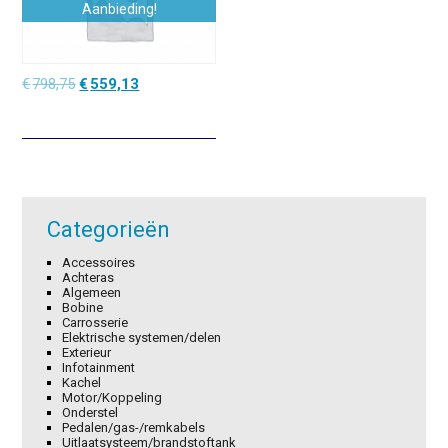
Aanbieding!
Oorspronkelijke
Huidige
€
798,75
€
559,13
prijs
prijs
was:
is:
€798,75.
€559,13.
Categorieën
Accessoires
Achteras
Algemeen
Bobine
Carrosserie
Elektrische systemen/delen
Exterieur
Infotainment
Kachel
Motor/Koppeling
Onderstel
Pedalen/gas-/remkabels
Uitlaatsysteem/brandstoftank