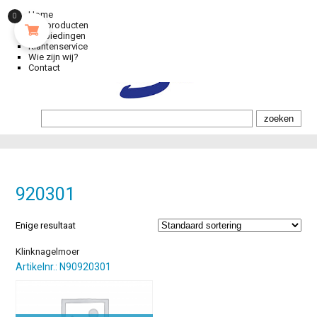
Home
0
Alle producten
Aanbiedingen
Klantenservice
Wie zijn wij?
Contact
920301
Enige resultaat
Klinknagelmoer
Artikelnr.: N90920301