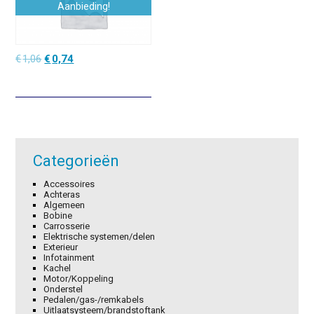
Aanbieding!
Oorspronkelijke
Huidige
€
1,06
€
0,74
prijs
prijs
was:
is:
€1,06.
€0,74.
Categorieën
Accessoires
Achteras
Algemeen
Bobine
Carrosserie
Elektrische systemen/delen
Exterieur
Infotainment
Kachel
Motor/Koppeling
Onderstel
Pedalen/gas-/remkabels
Uitlaatsysteem/brandstoftank