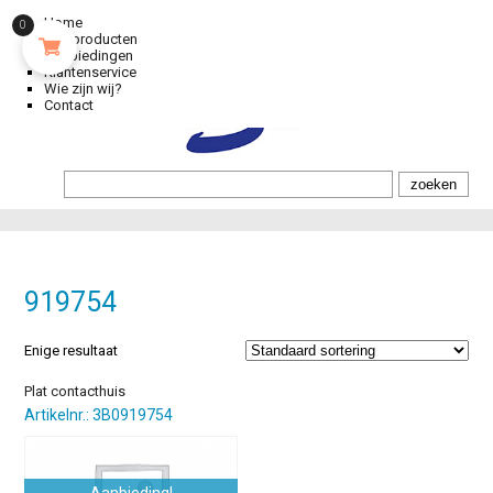
Home
0
Alle producten
Aanbiedingen
Klantenservice
Wie zijn wij?
Contact
919754
Enige resultaat
Plat contacthuis
Artikelnr.: 3B0919754