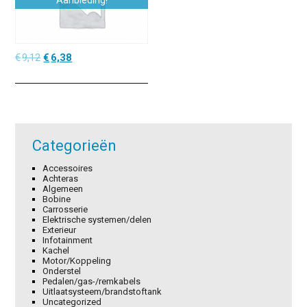
Aanbieding!
Oorspronkelijke
Huidige
€
9,12
€
6,38
prijs
prijs
was:
is:
€9,12.
€6,38.
Categorieën
Accessoires
Achteras
Algemeen
Bobine
Carrosserie
Elektrische systemen/delen
Exterieur
Infotainment
Kachel
Motor/Koppeling
Onderstel
Pedalen/gas-/remkabels
Uitlaatsysteem/brandstoftank
Uncategorized