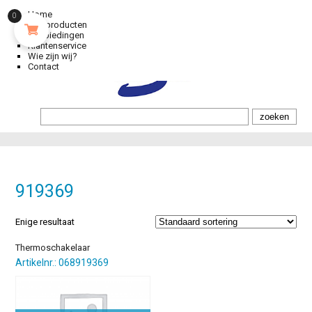
Home
0
Alle producten
Aanbiedingen
Klantenservice
Wie zijn wij?
Contact
919369
Enige resultaat
Thermoschakelaar
Artikelnr.: 068919369