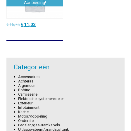
Aanbieding!
Oorspronkelijke
Huidige
€
15,75
€
11,03
prijs
prijs
was:
is:
€15,75.
€11,03.
Categorieën
Accessoires
Achteras
Algemeen
Bobine
Carrosserie
Elektrische systemen/delen
Exterieur
Infotainment
Kachel
Motor/Koppeling
Onderstel
Pedalen/gas-/remkabels
Uitlaatsysteem/brandstoftank