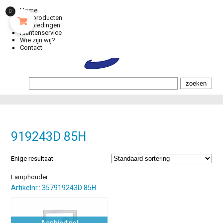
Home
0
Alle producten
Aanbiedingen
Klantenservice
Wie zijn wij?
Contact
919243D 85H
Enige resultaat
Lamphouder
Artikelnr.: 357919243D 85H