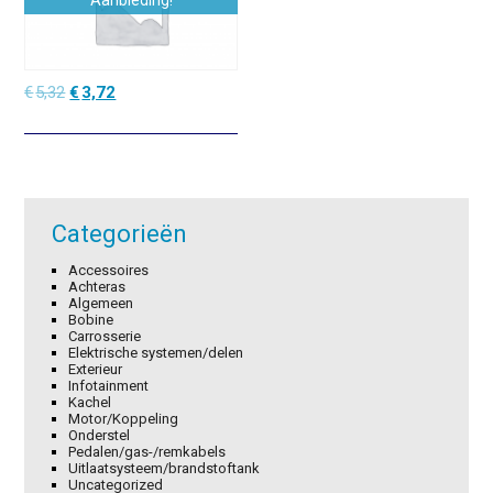
Aanbieding!
Oorspronkelijke
Huidige
€
5,32
€
3,72
prijs
prijs
was:
is:
€5,32.
€3,72.
Categorieën
Accessoires
Achteras
Algemeen
Bobine
Carrosserie
Elektrische systemen/delen
Exterieur
Infotainment
Kachel
Motor/Koppeling
Onderstel
Pedalen/gas-/remkabels
Uitlaatsysteem/brandstoftank
Uncategorized