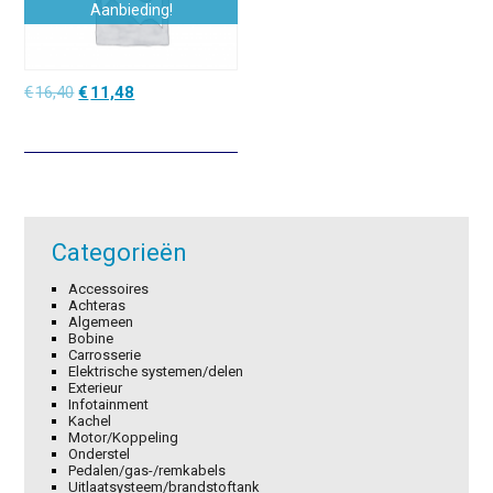
Aanbieding!
Oorspronkelijke
Huidige
€
16,40
€
11,48
prijs
prijs
was:
is:
€16,40.
€11,48.
Categorieën
Accessoires
Achteras
Algemeen
Bobine
Carrosserie
Elektrische systemen/delen
Exterieur
Infotainment
Kachel
Motor/Koppeling
Onderstel
Pedalen/gas-/remkabels
Uitlaatsysteem/brandstoftank