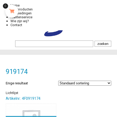
Home
0
Alle producten
Aanbiedingen
Klantenservice
Wie zijn wij?
Contact
919174
Enige resultaat
Lichtlijst
Artikelnr.: 4F0919174