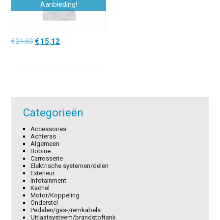
Aanbieding!
Oorspronkelijke
Huidige
€
21,60
€
15,12
prijs
prijs
was:
is:
€21,60.
€15,12.
Categorieën
Accessoires
Achteras
Algemeen
Bobine
Carrosserie
Elektrische systemen/delen
Exterieur
Infotainment
Kachel
Motor/Koppeling
Onderstel
Pedalen/gas-/remkabels
Uitlaatsysteem/brandstoftank