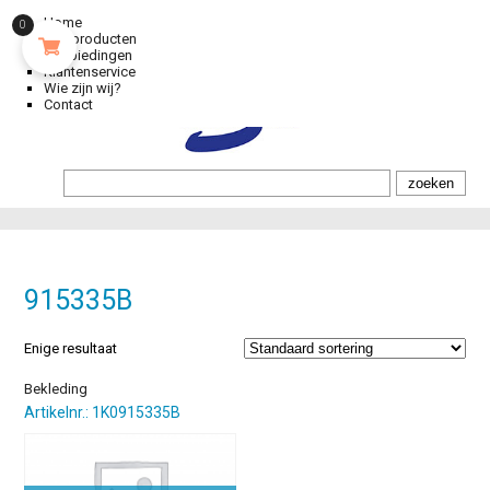
Home
0
Alle producten
Aanbiedingen
Klantenservice
Wie zijn wij?
Contact
915335B
Enige resultaat
Bekleding
Artikelnr.: 1K0915335B