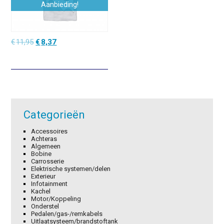
Aanbieding!
Oorspronkelijke
Huidige
€
11,95
€
8,37
prijs
prijs
was:
is:
€11,95.
€8,37.
Categorieën
Accessoires
Achteras
Algemeen
Bobine
Carrosserie
Elektrische systemen/delen
Exterieur
Infotainment
Kachel
Motor/Koppeling
Onderstel
Pedalen/gas-/remkabels
Uitlaatsysteem/brandstoftank