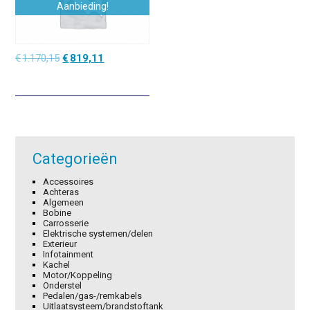
Aanbieding!
Oorspronkelijke
Huidige
€
1.170,15
€
819,11
prijs
prijs
was:
is:
€1.170,15.
€819,11.
Categorieën
Accessoires
Achteras
Algemeen
Bobine
Carrosserie
Elektrische systemen/delen
Exterieur
Infotainment
Kachel
Motor/Koppeling
Onderstel
Pedalen/gas-/remkabels
Uitlaatsysteem/brandstoftank