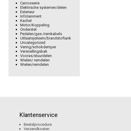
Carrosserie
Elektrische systemen/delen
Exterieur
Infotainment
Kachel
Motor/Koppeling
Onderstel
Pedalen/gas-/remkabels
Uitlaatsysteem/brandstoftank
Uncategorized
Vering/schokdemper
Versnellingsbak
Vooras/stuurdelen
Wielen/ remdelen
Wielen/remdelen
Klantenservice
Bestelprocedure
Verzendkosten