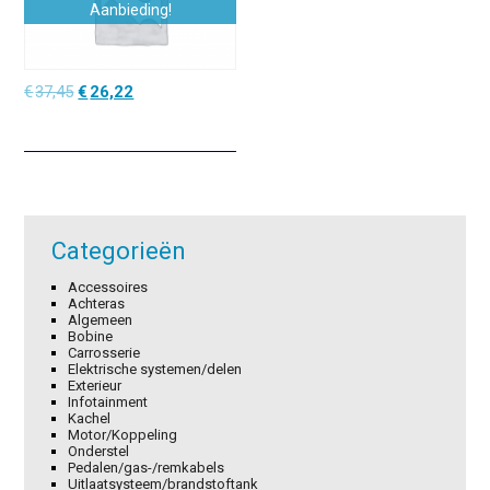
Aanbieding!
Oorspronkelijke
Huidige
€
37,45
€
26,22
prijs
prijs
was:
is:
€37,45.
€26,22.
Categorieën
Accessoires
Achteras
Algemeen
Bobine
Carrosserie
Elektrische systemen/delen
Exterieur
Infotainment
Kachel
Motor/Koppeling
Onderstel
Pedalen/gas-/remkabels
Uitlaatsysteem/brandstoftank