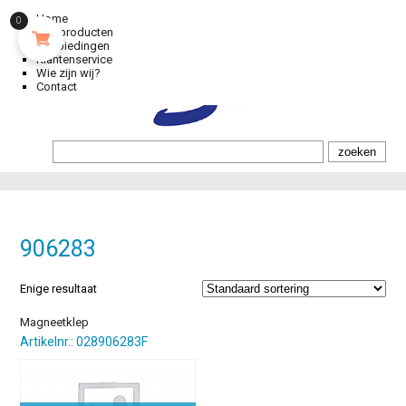
Home
0
Alle producten
Aanbiedingen
Klantenservice
Wie zijn wij?
Contact
906283
Enige resultaat
Magneetklep
Artikelnr.: 028906283F