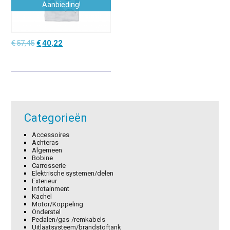
Aanbieding!
Oorspronkelijke
Huidige
€
57,45
€
40,22
prijs
prijs
was:
is:
€57,45.
€40,22.
Categorieën
Accessoires
Achteras
Algemeen
Bobine
Carrosserie
Elektrische systemen/delen
Exterieur
Infotainment
Kachel
Motor/Koppeling
Onderstel
Pedalen/gas-/remkabels
Uitlaatsysteem/brandstoftank