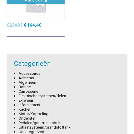
Aanbieding!
Oorspronkelijke
Huidige
€
234,85
€
164,40
prijs
prijs
was:
is:
€234,85.
€164,40.
Categorieën
Accessoires
Achteras
Algemeen
Bobine
Carrosserie
Elektrische systemen/delen
Exterieur
Infotainment
Kachel
Motor/Koppeling
Onderstel
Pedalen/gas-/remkabels
Uitlaatsysteem/brandstoftank
Uncategorized