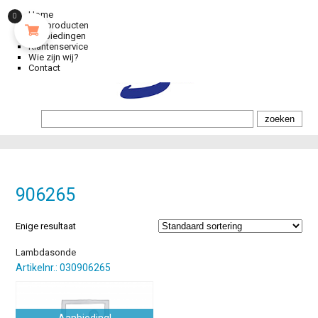
Home
0
Alle producten
Aanbiedingen
Klantenservice
Wie zijn wij?
Contact
906265
Enige resultaat
Lambdasonde
Artikelnr.: 030906265