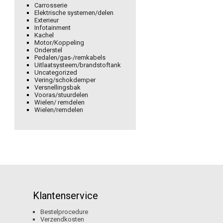
Carrosserie
Elektrische systemen/delen
Exterieur
Infotainment
Kachel
Motor/Koppeling
Onderstel
Pedalen/gas-/remkabels
Uitlaatsysteem/brandstoftank
Uncategorized
Vering/schokdemper
Versnellingsbak
Vooras/stuurdelen
Wielen/ remdelen
Wielen/remdelen
Klantenservice
Bestelprocedure
Verzendkosten